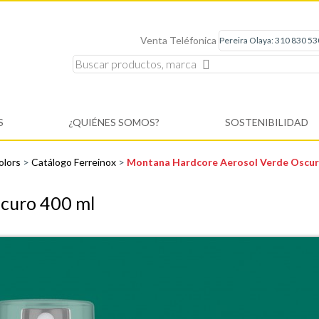
Venta Teléfonica
S
¿QUIÉNES SOMOS?
SOSTENIBILIDAD
olors
>
Catálogo Ferreinox
>
Montana Hardcore Aerosol Verde Oscur
curo 400 ml