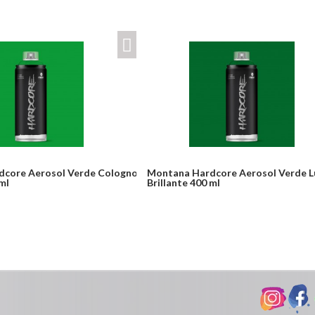
core Aerosol Verde Cologno
Montana Hardcore Aerosol Verde L
ml
Brillante 400 ml
Desde:
odulos/catalogo/plantillas/ferreteria/ver.php
$24,900
Detalles