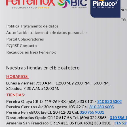
Ser
Tér
Política Tratamiento de datos
Autorización tratamiento de datos personales
Portal Colaboradores
PQRSF Contacto
Recaudos en línea Ferreinox
Nuestras tiendas en el Eje cafetero
HORARIOS:
Lunes a viernes: 7:30 A.M. - 12:00 M. y 2:00 P.M. - 5:00 P.M.
Sábados: 7:30 A.M. a 12:00 M.
TIENDAS:
Pereira Olaya
CR 13 #19-26 PBX. (606) 333 0101 -
310 830 5302
Pereira Cerritos
Av. 30 de agosto 105-42 Cel.
310 280 6605
Pereira FerreBOX Eje
CL 20 #12-32 Cel.
320 955 9031
Dosquebradas Ópalo
CR 10 #17-56 Tel. (606) 322 3868 -
310 856 
Armenia San Francisco
CR 19 #11-05 PBX. (606) 333 0101 -
316 52