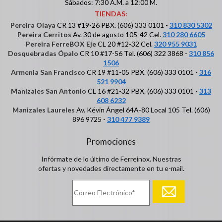
Sábados: 7:30 A.M. a 12:00 M.
TIENDAS:
Pereira Olaya
CR 13 #19-26 PBX. (606) 333 0101 -
310 830 5302
Pereira Cerritos
Av. 30 de agosto 105-42 Cel.
310 280 6605
Pereira FerreBOX Eje
CL 20 #12-32 Cel.
320 955 9031
Dosquebradas Ópalo
CR 10 #17-56 Tel. (606) 322 3868 -
310 856
1506
Armenia San Francisco
CR 19 #11-05 PBX. (606) 333 0101 -
316
521 9904
Manizales San Antonio
CL 16 #21-32 PBX. (606) 333 0101 -
313
608 6232
Manizales Laureles
Av. Kévin Ángel 64A-80 Local 105 Tel. (606)
896 9725 -
310 477 9389
Promociones
Infórmate de lo último de Ferreinox. Nuestras
ofertas y novedades directamente en tu e-mail.