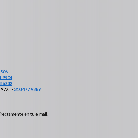
1506
1 9904
8 6232
6 9725 -
310 477 9389
irectamente en tu e-mail.