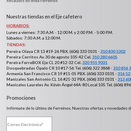
Recaudos en línea Ferreinox
Nuestras tiendas en el Eje cafetero
HORARIOS:
Lunes a viernes: 7:30 A.M. - 12:00 M. y 2:00 P.M. - 5:00 P.M.
Sábados: 7:30 A.M. a 12:00 M.
TIENDAS:
Pereira Olaya
CR 13 #19-26 PBX. (606) 333 0101 -
310 830 5302
Pereira Cerritos
Av. 30 de agosto 105-42 Cel.
310 280 6605
Pereira FerreBOX Eje
CL 20 #12-32 Cel.
320 955 9031
Dosquebradas Ópalo
CR 10 #17-56 Tel. (606) 322 3868 -
310 856 
Armenia San Francisco
CR 19 #11-05 PBX. (606) 333 0101 -
316 52
Manizales San Antonio
CL 16 #21-32 PBX. (606) 333 0101 -
313 60
Manizales Laureles
Av. Kévin Ángel 64A-80 Local 105 Tel. (606) 89
Promociones
Infórmate de lo último de Ferreinox. Nuestras ofertas y novedades d