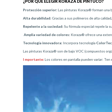
¿POR QUÉ ELEGIR KORAZA DE PINTUCO?
Protección superior:
Las pinturas Koraza® forman una barr
Alta durabilidad:
Gracias a sus polímeros de alta calidad
Repelente a la suciedad:
Su fórmula especial repele la s
Amplia variedad de colores:
Koraza® ofrece una extensa
Tecnología innovadora:
Incorpora tecnología
ColorTe
Las pinturas Koraza® son de bajo VOC (compuestos orgánic
I
mportante:
Los colores en pantalla pueden variar: Ten e