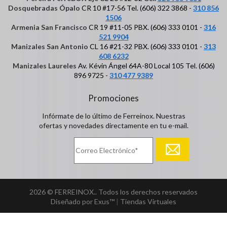
Dosquebradas Ópalo
CR 10 #17-56 Tel. (606) 322 3868 -
310 856
1506
Armenia San Francisco
CR 19 #11-05 PBX. (606) 333 0101 -
316
521 9904
Manizales San Antonio
CL 16 #21-32 PBX. (606) 333 0101 -
313
608 6232
Manizales Laureles
Av. Kévin Ángel 64A-80 Local 105 Tel. (606)
896 9725 -
310 477 9389
Promociones
Infórmate de lo último de Ferreinox. Nuestras
ofertas y novedades directamente en tu e-mail.
2026 © FERREINOX.. Todos los derechos reservados
Diseñado por Exus™
|
Tiendas Virtuales