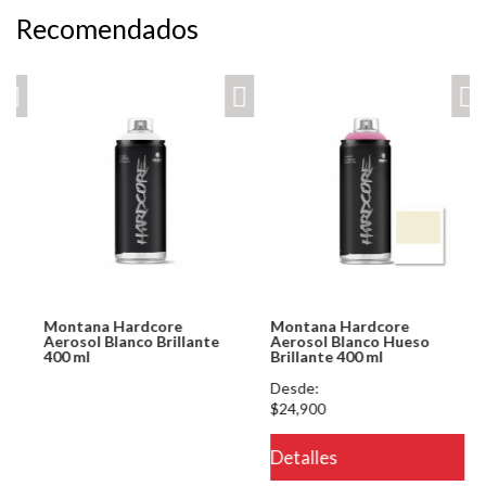
Recomendados
Montana Hardcore
Montana Hardcore
Aerosol Blanco Brillante
Aerosol Blanco Hueso
400 ml
Brillante 400 ml
Notice: Undefined index:
Desde:
usuario in
$24,900
/PageGearCloud/www/html/es/dominios/ferreinox.pagegear.co/modul
Detalles
on line 721