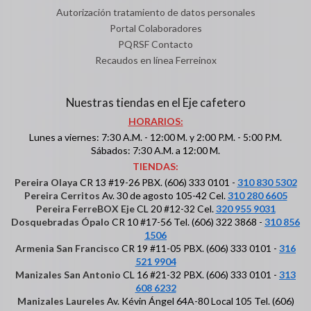
Autorización tratamiento de datos personales
Portal Colaboradores
PQRSF Contacto
Recaudos en línea Ferreinox
Nuestras tiendas en el Eje cafetero
HORARIOS:
Lunes a viernes: 7:30 A.M. - 12:00 M. y 2:00 P.M. - 5:00 P.M.
Sábados: 7:30 A.M. a 12:00 M.
TIENDAS:
Pereira Olaya
CR 13 #19-26 PBX. (606) 333 0101 -
310 830 5302
Pereira Cerritos
Av. 30 de agosto 105-42 Cel.
310 280 6605
Pereira FerreBOX Eje
CL 20 #12-32 Cel.
320 955 9031
Dosquebradas Ópalo
CR 10 #17-56 Tel. (606) 322 3868 -
310 856
1506
Armenia San Francisco
CR 19 #11-05 PBX. (606) 333 0101 -
316
521 9904
Manizales San Antonio
CL 16 #21-32 PBX. (606) 333 0101 -
313
608 6232
Manizales Laureles
Av. Kévin Ángel 64A-80 Local 105 Tel. (606)