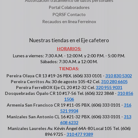
Autorización tratamiento de datos personales
Portal Colaboradores
PQRSF Contacto
Recaudos en línea Ferreinox
Nuestras tiendas en el Eje cafetero
HORARIOS:
Lunes a viernes: 7:30 A.M. - 12:00 M. y 2:00 P.M. - 5:00 P.M.
Sábados: 7:30 A.M. a 12:00 M.
TIENDAS:
Pereira Olaya
CR 13 #19-26 PBX. (606) 333 0101 -
310 830 5302
Pereira Cerritos
Av. 30 de agosto 105-42 Cel.
310 280 6605
Pereira FerreBOX Eje
CL 20 #12-32 Cel.
320 955 9031
Dosquebradas Ópalo
CR 10 #17-56 Tel. (606) 322 3868 -
310 856
1506
Armenia San Francisco
CR 19 #11-05 PBX. (606) 333 0101 -
316
521 9904
Manizales San Antonio
CL 16 #21-32 PBX. (606) 333 0101 -
313
608 6232
Manizales Laureles
Av. Kévin Ángel 64A-80 Local 105 Tel. (606)
896 9725 -
310 477 9389