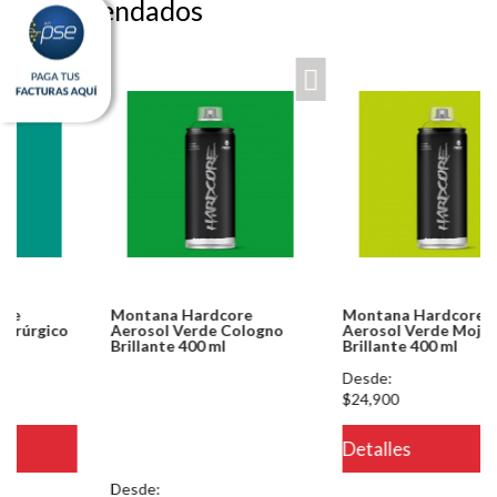
Recomendados
Montana Hardcore
Montana Hardcore
Aerosol Verde Cologno
Aerosol Verde Mojito
Brillante 400 ml
Brillante 400 ml
Notice: Undefined index:
Desde:
usuario in
$24,900
/PageGearCloud/www/html/es/dominios/ferreinox.pagegear.co/modul
Detalles
on line 721
Desde: