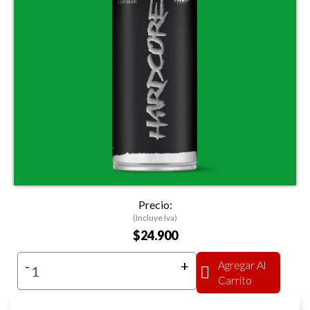
Precio:
(Incluye Iva)
$24.900
-
+
Agregar Al
Carrito