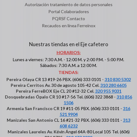
Autorización tratamiento de datos personales
Portal Colaboradores
PQRSF Contacto
Recaudos en línea Ferreinox
Nuestras tiendas en el Eje cafetero
HORARIOS:
Lunes a viernes: 7:30 A.M. - 12:00 M. y 2:00 P.M. - 5:00 P.M.
Sábados: 7:30 A.M. a 12:00 M.
TIENDAS:
Pereira Olaya
CR 13 #19-26 PBX. (606) 333 0101 -
310 830 5302
Pereira Cerritos
Av. 30 de agosto 105-42 Cel.
310 280 6605
Pereira FerreBOX Eje
CL 20 #12-32 Cel.
320 955 9031
Dosquebradas Ópalo
CR 10 #17-56 Tel. (606) 322 3868 -
310 856
1506
Armenia San Francisco
CR 19 #11-05 PBX. (606) 333 0101 -
316
521 9904
Manizales San Antonio
CL 16 #21-32 PBX. (606) 333 0101 -
313
608 6232
Manizales Laureles
Av. Kévin Ángel 64A-80 Local 105 Tel. (606)