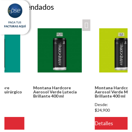
Recomendados
Montana Hardcore
Montana Hardcore
Aerosol Verde Lutecia
Aerosol Verde Mojito
Brillante 400 ml
Brillante 400 ml
Notice: Undefined index:
Desde:
usuario in
$24,900
/PageGearCloud/www/html/es/dominios/ferreinox.pagegear.co/modul
Detalles
on line 721