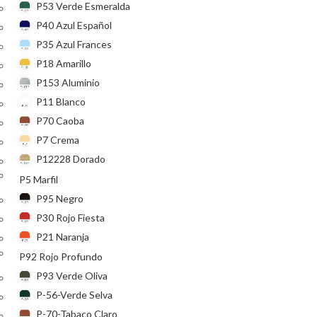
P53 Verde Esmeralda
P40 Azul Español
P35 Azul Frances
P18 Amarillo
P153 Aluminio
P11 Blanco
P70 Caoba
P7 Crema
P12228 Dorado
P5 Marfil
P95 Negro
P30 Rojo Fiesta
P21 Naranja
P92 Rojo Profundo
P93 Verde Oliva
P-56-Verde Selva
P-70-Tabaco Claro