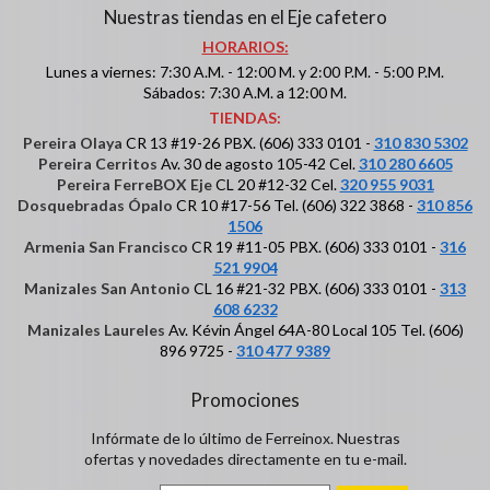
Nuestras tiendas en el Eje cafetero
HORARIOS:
Lunes a viernes: 7:30 A.M. - 12:00 M. y 2:00 P.M. - 5:00 P.M.
Sábados: 7:30 A.M. a 12:00 M.
TIENDAS:
Pereira Olaya
CR 13 #19-26 PBX. (606) 333 0101 -
310 830 5302
Pereira Cerritos
Av. 30 de agosto 105-42 Cel.
310 280 6605
Pereira FerreBOX Eje
CL 20 #12-32 Cel.
320 955 9031
Dosquebradas Ópalo
CR 10 #17-56 Tel. (606) 322 3868 -
310 856
1506
Armenia San Francisco
CR 19 #11-05 PBX. (606) 333 0101 -
316
521 9904
Manizales San Antonio
CL 16 #21-32 PBX. (606) 333 0101 -
313
608 6232
Manizales Laureles
Av. Kévin Ángel 64A-80 Local 105 Tel. (606)
896 9725 -
310 477 9389
Promociones
Infórmate de lo último de Ferreinox. Nuestras
ofertas y novedades directamente en tu e-mail.