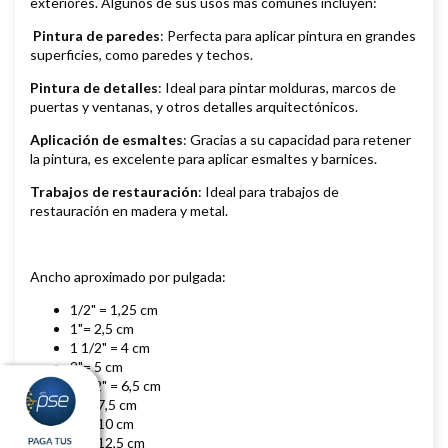
exteriores. Algunos de sus usos más comunes incluyen:
Pintura de paredes
: Perfecta para aplicar pintura en grandes
superficies, como paredes y techos.
Pintura de detalles
: Ideal para pintar molduras, marcos de
puertas y ventanas, y otros detalles arquitectónicos.
Aplicación de esmaltes
: Gracias a su capacidad para retener
la pintura, es excelente para aplicar esmaltes y barnices.
Trabajos de restauración
: Ideal para trabajos de
restauración en madera y metal.
Ancho aproximado por pulgada:
1/2" = 1,25 cm
1"= 2,5 cm
1 1/2" = 4 cm
2"= 5 cm
2 1/2" = 6,5 cm
3" = 7,5 cm
4" = 10 cm
5" = 12,5 cm