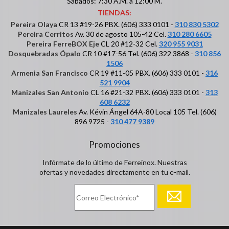
Sábados: 7:30 A.M. a 12:00 M.
TIENDAS:
Pereira Olaya
CR 13 #19-26 PBX. (606) 333 0101 -
310 830 5302
Pereira Cerritos
Av. 30 de agosto 105-42 Cel.
310 280 6605
Pereira FerreBOX Eje
CL 20 #12-32 Cel.
320 955 9031
Dosquebradas Ópalo
CR 10 #17-56 Tel. (606) 322 3868 -
310 856
1506
Armenia San Francisco
CR 19 #11-05 PBX. (606) 333 0101 -
316
521 9904
Manizales San Antonio
CL 16 #21-32 PBX. (606) 333 0101 -
313
608 6232
Manizales Laureles
Av. Kévin Ángel 64A-80 Local 105 Tel. (606)
896 9725 -
310 477 9389
Promociones
Infórmate de lo último de Ferreinox. Nuestras
ofertas y novedades directamente en tu e-mail.