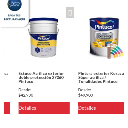
Estuco Acrílico exterior
Pintura exterior Koraza
doble protección 27060
Súper acrílica /
Pintuco
Tonalidades Pintuco
Desde:
Desde:
$42,930
$49,900
eteria/ver.php
Detalles
Detalles