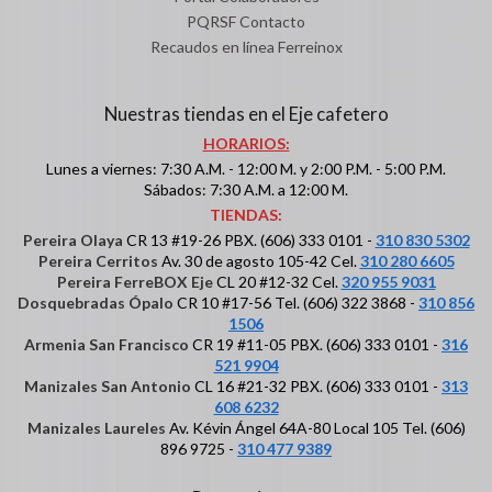
PQRSF Contacto
Recaudos en línea Ferreinox
Nuestras tiendas en el Eje cafetero
HORARIOS:
Lunes a viernes: 7:30 A.M. - 12:00 M. y 2:00 P.M. - 5:00 P.M.
Sábados: 7:30 A.M. a 12:00 M.
TIENDAS:
Pereira Olaya
CR 13 #19-26 PBX. (606) 333 0101 -
310 830 5302
Pereira Cerritos
Av. 30 de agosto 105-42 Cel.
310 280 6605
Pereira FerreBOX Eje
CL 20 #12-32 Cel.
320 955 9031
Dosquebradas Ópalo
CR 10 #17-56 Tel. (606) 322 3868 -
310 856
1506
Armenia San Francisco
CR 19 #11-05 PBX. (606) 333 0101 -
316
521 9904
Manizales San Antonio
CL 16 #21-32 PBX. (606) 333 0101 -
313
608 6232
Manizales Laureles
Av. Kévin Ángel 64A-80 Local 105 Tel. (606)
896 9725 -
310 477 9389