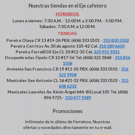
Nuestras tiendas en el Eje cafetero
HORARIOS:
Lunes a viernes: 7:30 A.M. - 12:00 M. y 2:00 P.M. - 5:00 P.M.
Sábados: 7:30 A.M. a 12:00 M.
TIENDAS:
Pereira Olaya
CR 13 #19-26 PBX. (606) 333 0101 -
310 830 5302
Pereira Cerritos
Av. 30 de agosto 105-42 Cel.
310 280 6605
Pereira FerreBOX Eje
CL 20 #12-32 Cel.
320 955 9031
Dosquebradas Ópalo
CR 10 #17-56 Tel. (606) 322 3868 -
310 856
1506
Armenia San Francisco
CR 19 #11-05 PBX. (606) 333 0101 -
316
521 9904
Manizales San Antonio
CL 16 #21-32 PBX. (606) 333 0101 -
313
608 6232
Manizales Laureles
Av. Kévin Ángel 64A-80 Local 105 Tel. (606)
896 9725 -
310 477 9389
Promociones
Infórmate de lo último de Ferreinox. Nuestras
ofertas y novedades directamente en tu e-mail.