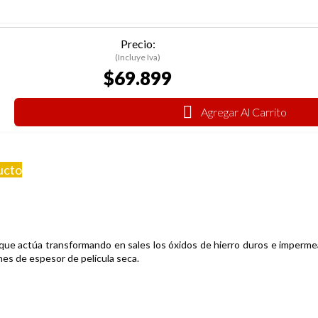
Precio:
(Incluye Iva)
$69.899
Agregar Al Carrito
ucto
que actúa transformando en sales los óxidos de hierro duros e impermeab
nes de espesor de película seca.