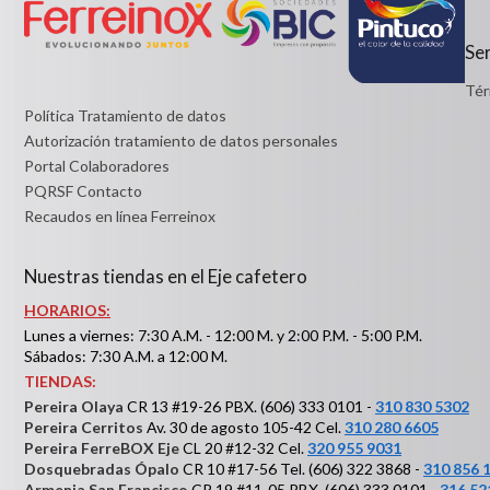
Detalles
Ser
Tér
Política Tratamiento de datos
Autorización tratamiento de datos personales
Portal Colaboradores
PQRSF Contacto
Recaudos en línea Ferreinox
Nuestras tiendas en el Eje cafetero
HORARIOS:
Lunes a viernes: 7:30 A.M. - 12:00 M. y 2:00 P.M. - 5:00 P.M.
Sábados: 7:30 A.M. a 12:00 M.
TIENDAS:
Pereira Olaya
CR 13 #19-26 PBX. (606) 333 0101 -
310 830 5302
Pereira Cerritos
Av. 30 de agosto 105-42 Cel.
310 280 6605
Pereira FerreBOX Eje
CL 20 #12-32 Cel.
320 955 9031
Dosquebradas Ópalo
CR 10 #17-56 Tel. (606) 322 3868 -
310 856 
Armenia San Francisco
CR 19 #11-05 PBX. (606) 333 0101 -
316 52