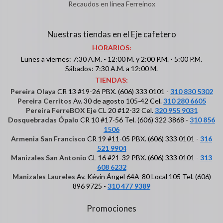
Recaudos en línea Ferreinox
Nuestras tiendas en el Eje cafetero
HORARIOS:
Lunes a viernes: 7:30 A.M. - 12:00 M. y 2:00 P.M. - 5:00 P.M.
Sábados: 7:30 A.M. a 12:00 M.
TIENDAS:
Pereira Olaya
CR 13 #19-26 PBX. (606) 333 0101 -
310 830 5302
Pereira Cerritos
Av. 30 de agosto 105-42 Cel.
310 280 6605
Pereira FerreBOX Eje
CL 20 #12-32 Cel.
320 955 9031
Dosquebradas Ópalo
CR 10 #17-56 Tel. (606) 322 3868 -
310 856
1506
Armenia San Francisco
CR 19 #11-05 PBX. (606) 333 0101 -
316
521 9904
Manizales San Antonio
CL 16 #21-32 PBX. (606) 333 0101 -
313
608 6232
Manizales Laureles
Av. Kévin Ángel 64A-80 Local 105 Tel. (606)
896 9725 -
310 477 9389
Promociones