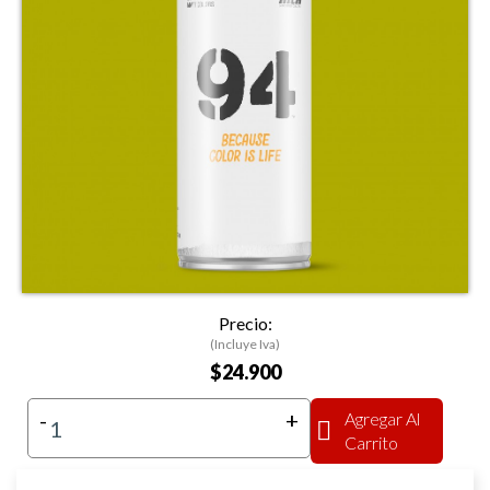
Precio:
(Incluye Iva)
$24.900
-
+
Agregar Al
Carrito