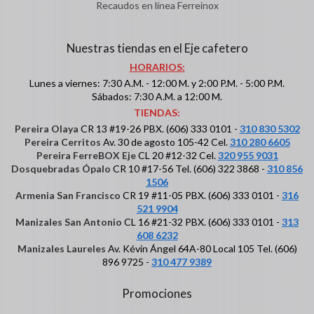
Recaudos en línea Ferreinox
Nuestras tiendas en el Eje cafetero
HORARIOS:
Lunes a viernes: 7:30 A.M. - 12:00 M. y 2:00 P.M. - 5:00 P.M.
Sábados: 7:30 A.M. a 12:00 M.
TIENDAS:
Pereira Olaya
CR 13 #19-26 PBX. (606) 333 0101 -
310 830 5302
Pereira Cerritos
Av. 30 de agosto 105-42 Cel.
310 280 6605
Pereira FerreBOX Eje
CL 20 #12-32 Cel.
320 955 9031
Dosquebradas Ópalo
CR 10 #17-56 Tel. (606) 322 3868 -
310 856
1506
Armenia San Francisco
CR 19 #11-05 PBX. (606) 333 0101 -
316
521 9904
Manizales San Antonio
CL 16 #21-32 PBX. (606) 333 0101 -
313
608 6232
Manizales Laureles
Av. Kévin Ángel 64A-80 Local 105 Tel. (606)
896 9725 -
310 477 9389
Promociones