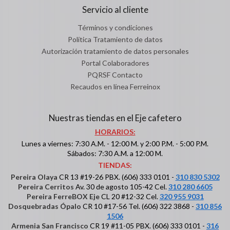
Servicio al cliente
Términos y condiciones
Política Tratamiento de datos
Autorización tratamiento de datos personales
Portal Colaboradores
PQRSF Contacto
Recaudos en línea Ferreinox
Nuestras tiendas en el Eje cafetero
HORARIOS:
Lunes a viernes: 7:30 A.M. - 12:00 M. y 2:00 P.M. - 5:00 P.M.
Sábados: 7:30 A.M. a 12:00 M.
TIENDAS:
Pereira Olaya
CR 13 #19-26 PBX. (606) 333 0101 -
310 830 5302
Pereira Cerritos
Av. 30 de agosto 105-42 Cel.
310 280 6605
Pereira FerreBOX Eje
CL 20 #12-32 Cel.
320 955 9031
Dosquebradas Ópalo
CR 10 #17-56 Tel. (606) 322 3868 -
310 856
1506
Armenia San Francisco
CR 19 #11-05 PBX. (606) 333 0101 -
316