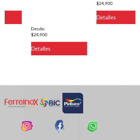
usuario in
$24,900
/PageGearCloud/www/html/es/dominios/ferreinox.pagegear.co/modul
Detalles
on line 721
Desde:
$24,900
Detalles