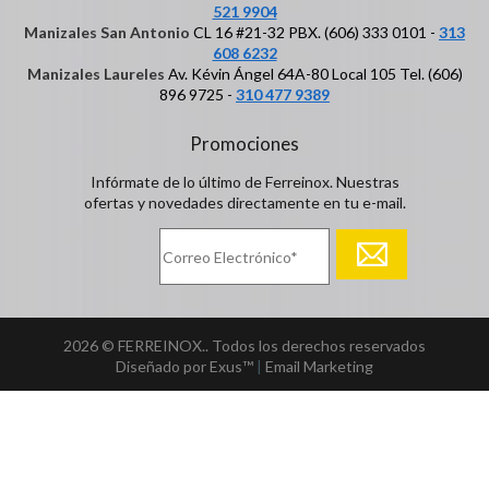
521 9904
Manizales San Antonio
CL 16 #21-32 PBX. (606) 333 0101 -
313
608 6232
Manizales Laureles
Av. Kévin Ángel 64A-80 Local 105 Tel. (606)
896 9725 -
310 477 9389
Promociones
Infórmate de lo último de Ferreinox. Nuestras
ofertas y novedades directamente en tu e-mail.
2026 © FERREINOX.. Todos los derechos reservados
Diseñado por Exus™
|
Email Marketing