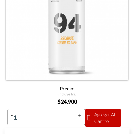
Precio:
(Incluye Iva)
$24.900
-
+
Agregar Al
Carrito