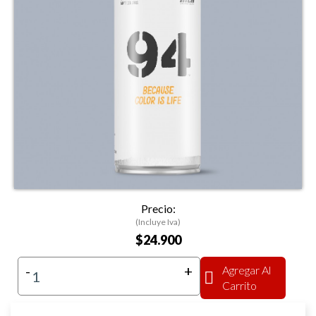
Precio:
(Incluye Iva)
$24.900
-
+
Agregar Al
Carrito