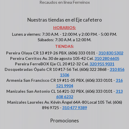
Recaudos en línea Ferreinox
Nuestras tiendas en el Eje cafetero
HORARIOS:
Lunes a viernes: 7:30 A.M. - 12:00 M. y 2:00 P.M. - 5:00 P.M.
Sábados: 7:30 A.M. a 12:00 M.
TIENDAS:
Pereira Olaya
CR 13 #19-26 PBX. (606) 333 0101 -
310 830 5302
Pereira Cerritos
Av. 30 de agosto 105-42 Cel.
310 280 6605
Pereira FerreBOX Eje
CL 20 #12-32 Cel.
320 955 9031
Dosquebradas Ópalo
CR 10 #17-56 Tel. (606) 322 3868 -
310 856
1506
Armenia San Francisco
CR 19 #11-05 PBX. (606) 333 0101 -
316
521 9904
Manizales San Antonio
CL 16 #21-32 PBX. (606) 333 0101 -
313
608 6232
Manizales Laureles
Av. Kévin Ángel 64A-80 Local 105 Tel. (606)
896 9725 -
310 477 9389
Promociones