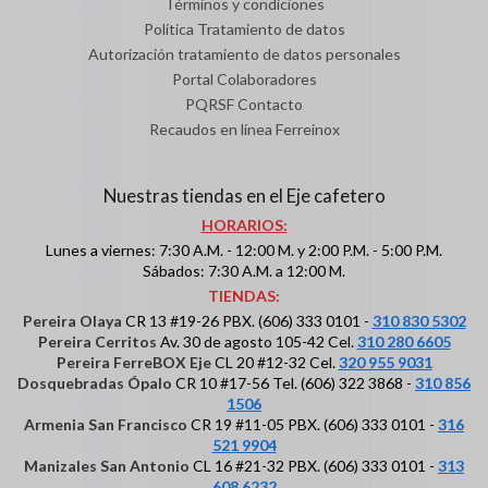
Términos y condiciones
Política Tratamiento de datos
Autorización tratamiento de datos personales
Portal Colaboradores
PQRSF Contacto
Recaudos en línea Ferreinox
Nuestras tiendas en el Eje cafetero
HORARIOS:
Lunes a viernes: 7:30 A.M. - 12:00 M. y 2:00 P.M. - 5:00 P.M.
Sábados: 7:30 A.M. a 12:00 M.
TIENDAS:
Pereira Olaya
CR 13 #19-26 PBX. (606) 333 0101 -
310 830 5302
Pereira Cerritos
Av. 30 de agosto 105-42 Cel.
310 280 6605
Pereira FerreBOX Eje
CL 20 #12-32 Cel.
320 955 9031
Dosquebradas Ópalo
CR 10 #17-56 Tel. (606) 322 3868 -
310 856
1506
Armenia San Francisco
CR 19 #11-05 PBX. (606) 333 0101 -
316
521 9904
Manizales San Antonio
CL 16 #21-32 PBX. (606) 333 0101 -
313
608 6232