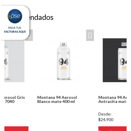
Recomendados
Montana 94 Aerosol
Montana 94 Aerosol Gris
Blanco mate 400 ml
Antracita mate 400 ml
Notice: Undefined index:
Desde:
usuario in
$24,900
/PageGearCloud/www/html/es/dominios/ferreinox.pagegear.co/modul