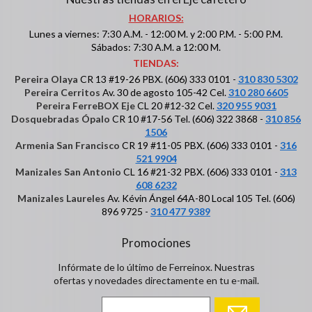
HORARIOS:
Lunes a viernes: 7:30 A.M. - 12:00 M. y 2:00 P.M. - 5:00 P.M.
Sábados: 7:30 A.M. a 12:00 M.
TIENDAS:
Pereira Olaya
CR 13 #19-26 PBX. (606) 333 0101 -
310 830 5302
Pereira Cerritos
Av. 30 de agosto 105-42 Cel.
310 280 6605
Pereira FerreBOX Eje
CL 20 #12-32 Cel.
320 955 9031
Dosquebradas Ópalo
CR 10 #17-56 Tel. (606) 322 3868 -
310 856
1506
Armenia San Francisco
CR 19 #11-05 PBX. (606) 333 0101 -
316
521 9904
Manizales San Antonio
CL 16 #21-32 PBX. (606) 333 0101 -
313
608 6232
Manizales Laureles
Av. Kévin Ángel 64A-80 Local 105 Tel. (606)
896 9725 -
310 477 9389
Promociones
Infórmate de lo último de Ferreinox. Nuestras
ofertas y novedades directamente en tu e-mail.