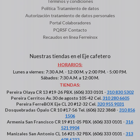
Términos y condiciones
Política Tratamiento de datos
Autorización tratamiento de datos personales
Portal Colaboradores
PQRSF Contacto
Recaudos en línea Ferreinox
Nuestras tiendas en el Eje cafetero
HORARIOS:
Lunes a viernes: 7:30 A.M. - 12:00 M. y 2:00 P.M. - 5:00 P.M.
Sábados: 7:30 A.M. a 12:00 M.
TIENDAS:
Pereira Olaya
CR 13 #19-26 PBX. (606) 333 0101 -
310 830 5302
Pereira Cerritos
Av. 30 de agosto 105-42 Cel.
310 280 6605
Pereira FerreBOX Eje
CL 20 #12-32 Cel.
320 955 9031
Dosquebradas Ópalo
CR 10 #17-56 Tel. (606) 322 3868 -
310 856
1506
Armenia San Francisco
CR 19 #11-05 PBX. (606) 333 0101 -
316
521 9904
Manizales San Antonio
CL 16 #21-32 PBX. (606) 333 0101 -
313
608 6232