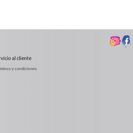
Desde:
odulos/catalogo/plantillas/ferreteria/ver.php
$28,900
Detalles
vicio al cliente
minos y condiciones