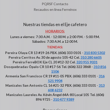
PQRSF Contacto
Recaudos en línea Ferreinox
Nuestras tiendas en el Eje cafetero
HORARIOS:
Lunes a viernes: 7:30 A.M. - 12:00 M. y 2:00 P.M. - 5:00 P.M.
Sábados: 7:30 A.M. a 12:00 M.
TIENDAS:
Pereira Olaya
CR 13 #19-26 PBX. (606) 333 0101 -
310 830 5302
Pereira Cerritos
Av. 30 de agosto 105-42 Cel.
310 280 6605
Pereira FerreBOX Eje
CL 20 #12-32 Cel.
320 955 9031
Dosquebradas Ópalo
CR 10 #17-56 Tel. (606) 322 3868 -
310 856
1506
Armenia San Francisco
CR 19 #11-05 PBX. (606) 333 0101 -
316
521 9904
Manizales San Antonio
CL 16 #21-32 PBX. (606) 333 0101 -
313
608 6232
Manizales Laureles
Av. Kévin Ángel 64A-80 Local 105 Tel. (606)
896 9725 -
310 477 9389