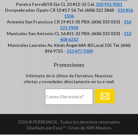
Pereira FerreBOX Eje
CL 20 #12-32 Cel.
320 955 9031
Dosquebradas Ópalo
CR 10 #17-56 Tel. (606) 322 3868 -
310 856
1506
Armenia San Francisco
CR 19 #11-05 PBX. (606) 333 0101 -
316
521 9904
Manizales San Antonio
CL 16 #21-32 PBX. (606) 333 0101 -
313
608 6232
Manizales Laureles
Av. Kévin Ángel 64A-80 Local 105 Tel. (606)
896 9725 -
310 477 9389
Promociones
Infórmate de lo último de Ferreinox. Nuestras
ofertas y novedades directamente en tu e-mail.
2026 © FERREINOX.. Todos los derechos reservados
Diseñado por Exus™
|
Envío de SMS Masivos