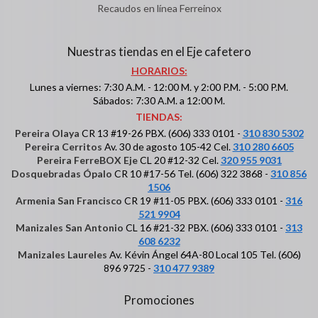
Recaudos en línea Ferreinox
Nuestras tiendas en el Eje cafetero
HORARIOS:
Lunes a viernes: 7:30 A.M. - 12:00 M. y 2:00 P.M. - 5:00 P.M.
Sábados: 7:30 A.M. a 12:00 M.
TIENDAS:
Pereira Olaya
CR 13 #19-26 PBX. (606) 333 0101 -
310 830 5302
Pereira Cerritos
Av. 30 de agosto 105-42 Cel.
310 280 6605
Pereira FerreBOX Eje
CL 20 #12-32 Cel.
320 955 9031
Dosquebradas Ópalo
CR 10 #17-56 Tel. (606) 322 3868 -
310 856
1506
Armenia San Francisco
CR 19 #11-05 PBX. (606) 333 0101 -
316
521 9904
Manizales San Antonio
CL 16 #21-32 PBX. (606) 333 0101 -
313
608 6232
Manizales Laureles
Av. Kévin Ángel 64A-80 Local 105 Tel. (606)
896 9725 -
310 477 9389
Promociones