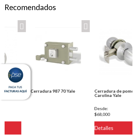
Recomendados
Cerradura 987 70 Yale
Cerradura de pomo
Carolina Yale
Notice: Undefined index:
Desde:
usuario in
$68,000
/PageGearCloud/www/html/es/dominios/ferreinox.pagegear.co/modul
Detalles
on line 721