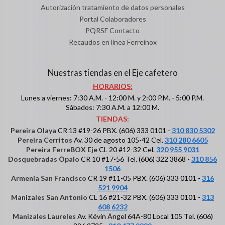
Autorización tratamiento de datos personales
Portal Colaboradores
PQRSF Contacto
Recaudos en línea Ferreinox
Nuestras tiendas en el Eje cafetero
HORARIOS:
Lunes a viernes: 7:30 A.M. - 12:00 M. y 2:00 P.M. - 5:00 P.M.
Sábados: 7:30 A.M. a 12:00 M.
TIENDAS:
Pereira Olaya
CR 13 #19-26 PBX. (606) 333 0101 -
310 830 5302
Pereira Cerritos
Av. 30 de agosto 105-42 Cel.
310 280 6605
Pereira FerreBOX Eje
CL 20 #12-32 Cel.
320 955 9031
Dosquebradas Ópalo
CR 10 #17-56 Tel. (606) 322 3868 -
310 856
1506
Armenia San Francisco
CR 19 #11-05 PBX. (606) 333 0101 -
316
521 9904
Manizales San Antonio
CL 16 #21-32 PBX. (606) 333 0101 -
313
608 6232
Manizales Laureles
Av. Kévin Ángel 64A-80 Local 105 Tel. (606)