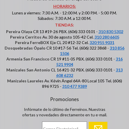
HORARIOS:
Lunes a viernes: 7:30 A.M. - 12:00 M. y 2:00 P.M. - 5:00 P.M.
Sábados: 7:30 A.M. a 12:00 M.
TIENDAS:
Pereira Olaya
CR 13 #19-26 PBX. (606) 333 0101 -
310 830 5302
Pereira Cerritos
Av. 30 de agosto 105-42 Cel.
310 280 6605
Pereira FerreBOX Eje
CL 20 #12-32 Cel.
320 955 9031
Dosquebradas Ópalo
CR 10 #17-56 Tel. (606) 322 3868 -
310 856
1506
Armenia San Francisco
CR 19 #11-05 PBX. (606) 333 0101 -
316
521 9904
Manizales San Antonio
CL 16 #21-32 PBX. (606) 333 0101 -
313
608 6232
Manizales Laureles
Av. Kévin Ángel 64A-80 Local 105 Tel. (606)
896 9725 -
310 477 9389
Promociones
Infórmate de lo último de Ferreinox. Nuestras
ofertas y novedades directamente en tu e-mail.