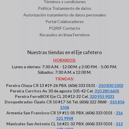
Términos y condiciones
Política Tratamiento de datos
Autorización tratamiento de datos personales
Portal Colaboradores
PQRSF Contacto
Recaudos en línea Ferreinox
Nuestras tiendas en el Eje cafetero
HORARIOS:
Lunes a viernes: 7:30 A.M. - 12:00 M. y 2:00 P.M. - 5:00 P.M.
Sábados: 7:30 A.M. a 12:00 M.
TIENDAS:
Pereira Olaya
CR 13 #19-26 PBX. (606) 333 0101 -
310 830 5302
Pereira Cerritos
Av. 30 de agosto 105-42 Cel.
310 280 6605
Pereira FerreBOX Eje
CL 20 #12-32 Cel.
320 955 9031
Dosquebradas Ópalo
CR 10 #17-56 Tel. (606) 322 3868 -
310 856
1506
Armenia San Francisco
CR 19 #11-05 PBX. (606) 333 0101 -
316
521 9904
Manizales San Antonio
CL 16 #21-32 PBX. (606) 333 0101 -
313