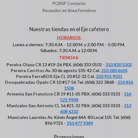
PQRSF Contacto
Recaudos en línea Ferreinox
Nuestras tiendas en el Eje cafetero
HORARIOS:
Lunes a viernes: 7:30 A.M. - 12:00 M. y 2:00 P.M. - 5:00 P.M.
Sábados: 7:30 A.M. a 12:00 M.
TIENDAS:
Pereira Olaya
CR 13 #19-26 PBX. (606) 333 0101 -
310 830 5302
Pereira Cerritos
Av. 30 de agosto 105-42 Cel.
310 280 6605
Pereira FerreBOX Eje
CL 20 #12-32 Cel.
320 955 9031
Dosquebradas Ópalo
CR 10 #17-56 Tel. (606) 322 3868 -
310 856
1506
Armenia San Francisco
CR 19 #11-05 PBX. (606) 333 0101 -
316
521 9904
Manizales San Antonio
CL 16 #21-32 PBX. (606) 333 0101 -
313
608 6232
Manizales Laureles
Av. Kévin Ángel 64A-80 Local 105 Tel. (606)
896 9725 -
310 477 9389
Promociones