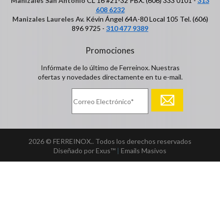
Manizales San Antonio
CL 16 #21-32 PBX. (606) 333 0101 -
313
608 6232
Manizales Laureles
Av. Kévin Ángel 64A-80 Local 105 Tel. (606)
896 9725 -
310 477 9389
Promociones
Infórmate de lo último de Ferreinox. Nuestras
ofertas y novedades directamente en tu e-mail.
2026 © FERREINOX.. Todos los derechos reservados
Diseñado por Exus™
|
Emails Masivos