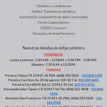
Términos y condiciones
Política Tratamiento de datos
Autorización tratamiento de datos personales
Portal Colaboradores
PQRSF Contacto
Recaudos en línea Ferreinox
Nuestras tiendas en el Eje cafetero
HORARIOS:
Lunes a viernes: 7:30 A.M. - 12:00 M. y 2:00 P.M. - 5:00 P.M.
Sábados: 7:30 A.M. a 12:00 M.
TIENDAS:
Pereira Olaya
CR 13 #19-26 PBX. (606) 333 0101 -
310 830 5302
Pereira Cerritos
Av. 30 de agosto 105-42 Cel.
310 280 6605
Pereira FerreBOX Eje
CL 20 #12-32 Cel.
320 955 9031
Dosquebradas Ópalo
CR 10 #17-56 Tel. (606) 322 3868 -
310 856
1506
Armenia San Francisco
CR 19 #11-05 PBX. (606) 333 0101 -
316
521 9904