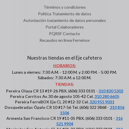
Términos y condiciones
Política Tratamiento de datos
Autorización tratamiento de datos personales
Portal Colaboradores
PQRSF Contacto
Recaudos en línea Ferreinox
Nuestras tiendas en el Eje cafetero
HORARIOS:
Lunes a viernes: 7:30 A.M. - 12:00 M. y 2:00 P.M. - 5:00 P.M.
Sábados: 7:30 A.M. a 12:00 M.
TIENDAS:
Pereira Olaya
CR 13 #19-26 PBX. (606) 333 0101 -
310 830 5302
Pereira Cerritos
Av. 30 de agosto 105-42 Cel.
310 280 6605
Pereira FerreBOX Eje
CL 20 #12-32 Cel.
320 955 9031
Dosquebradas Ópalo
CR 10 #17-56 Tel. (606) 322 3868 -
310 856
1506
Armenia San Francisco
CR 19 #11-05 PBX. (606) 333 0101 -
316
521 9904