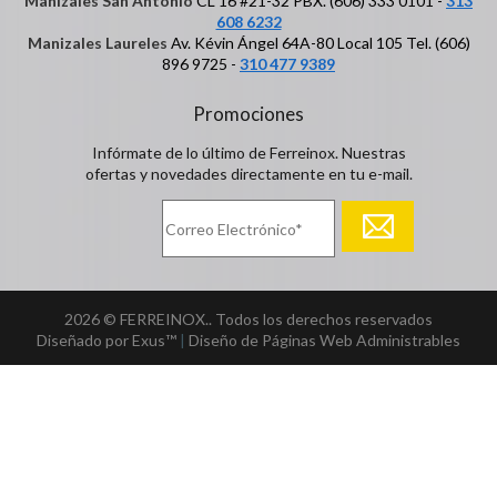
Manizales San Antonio
CL 16 #21-32 PBX. (606) 333 0101 -
313
608 6232
Manizales Laureles
Av. Kévin Ángel 64A-80 Local 105 Tel. (606)
896 9725 -
310 477 9389
Promociones
Infórmate de lo último de Ferreinox. Nuestras
ofertas y novedades directamente en tu e-mail.
2026 © FERREINOX.. Todos los derechos reservados
Diseñado por Exus™
|
Diseño de Páginas Web Administrables