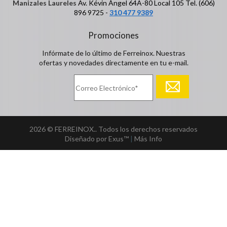
Manizales Laureles
Av. Kévin Ángel 64A-80 Local 105 Tel. (606)
896 9725 -
310 477 9389
Promociones
Infórmate de lo último de Ferreinox. Nuestras
ofertas y novedades directamente en tu e-mail.
2026 © FERREINOX.. Todos los derechos reservados
Diseñado por Exus™
|
Más Info