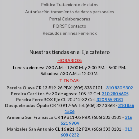
Política Tratamiento de datos
Autorización tratamiento de datos personales
Portal Colaboradores
PQRSF Contacto
Recaudos en línea Ferreinox
Nuestras tiendas en el Eje cafetero
HORARIOS:
Lunes a viernes: 7:30 A.M. - 12:00 M. y 2:00 P.M. - 5:00 P.M.
Sábados: 7:30 A.M. a 12:00 M.
TIENDAS:
Pereira Olaya
CR 13 #19-26 PBX. (606) 333 0101 -
310 830 5302
Pereira Cerritos
Av. 30 de agosto 105-42 Cel.
310 280 6605
Pereira FerreBOX Eje
CL 20 #12-32 Cel.
320 955 9031
Dosquebradas Ópalo
CR 10 #17-56 Tel. (606) 322 3868 -
310 856
1506
Armenia San Francisco
CR 19 #11-05 PBX. (606) 333 0101 -
316
521 9904
Manizales San Antonio
CL 16 #21-32 PBX. (606) 333 0101 -
313
608 6232