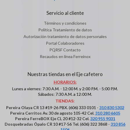
Servicio al cliente
Términos y condiciones
Política Tratamiento de datos
Autorización tratamiento de datos personales
Portal Colaboradores
PQRSF Contacto
Recaudos en línea Ferreinox
Nuestras tiendas en el Eje cafetero
HORARIOS:
Lunes a viernes: 7:30 A.M. - 12:00 M. y 2:00 P.M. - 5:00 P.M.
Sábados: 7:30 A.M. a 12:00 M.
TIENDAS:
Pereira Olaya
CR 13 #19-26 PBX. (606) 333 0101 -
310 830 5302
Pereira Cerritos
Av. 30 de agosto 105-42 Cel.
310 280 6605
Pereira FerreBOX Eje
CL 20 #12-32 Cel.
320 955 9031
Dosquebradas Ópalo
CR 10 #17-56 Tel. (606) 322 3868 -
310 856
1506