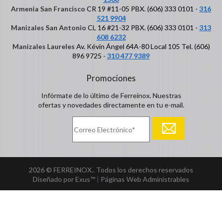
Armenia San Francisco
CR 19 #11-05 PBX. (606) 333 0101 -
316
521 9904
Manizales San Antonio
CL 16 #21-32 PBX. (606) 333 0101 -
313
608 6232
Manizales Laureles
Av. Kévin Ángel 64A-80 Local 105 Tel. (606)
896 9725 -
310 477 9389
Promociones
Infórmate de lo último de Ferreinox. Nuestras
ofertas y novedades directamente en tu e-mail.
2026 © FERREINOX.. Todos los derechos reservados
Diseñado por Exus™
|
Páginas Web Administrables