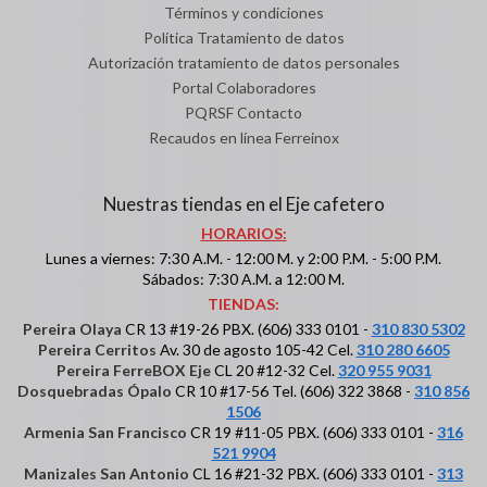
Términos y condiciones
Política Tratamiento de datos
Autorización tratamiento de datos personales
Portal Colaboradores
PQRSF Contacto
Recaudos en línea Ferreinox
Nuestras tiendas en el Eje cafetero
HORARIOS:
Lunes a viernes: 7:30 A.M. - 12:00 M. y 2:00 P.M. - 5:00 P.M.
Sábados: 7:30 A.M. a 12:00 M.
TIENDAS:
Pereira Olaya
CR 13 #19-26 PBX. (606) 333 0101 -
310 830 5302
Pereira Cerritos
Av. 30 de agosto 105-42 Cel.
310 280 6605
Pereira FerreBOX Eje
CL 20 #12-32 Cel.
320 955 9031
Dosquebradas Ópalo
CR 10 #17-56 Tel. (606) 322 3868 -
310 856
1506
Armenia San Francisco
CR 19 #11-05 PBX. (606) 333 0101 -
316
521 9904
Manizales San Antonio
CL 16 #21-32 PBX. (606) 333 0101 -
313