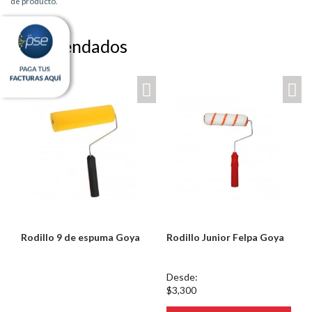
de producto.
Recomendados
Rodillo 9 de espuma Goya
Rodillo Junior Felpa Goya
Notice: Undefined index:
Desde:
usuario in
$3,300
/PageGearCloud/www/html/es/dominios/ferreinox.pagegear.co/modul