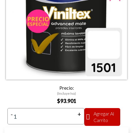
Precio:
(Incluye Iva)
$93.901
-
+
Agregar Al
Carrito