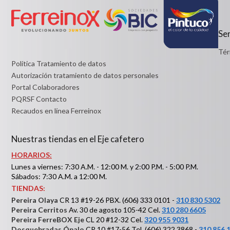
Detalles
Ser
Tér
Política Tratamiento de datos
Autorización tratamiento de datos personales
Portal Colaboradores
PQRSF Contacto
Recaudos en línea Ferreinox
Nuestras tiendas en el Eje cafetero
HORARIOS:
Lunes a viernes: 7:30 A.M. - 12:00 M. y 2:00 P.M. - 5:00 P.M.
Sábados: 7:30 A.M. a 12:00 M.
TIENDAS:
Pereira Olaya
CR 13 #19-26 PBX. (606) 333 0101 -
310 830 5302
Pereira Cerritos
Av. 30 de agosto 105-42 Cel.
310 280 6605
Pereira FerreBOX Eje
CL 20 #12-32 Cel.
320 955 9031
Dosquebradas Ópalo
CR 10 #17-56 Tel. (606) 322 3868 -
310 856 