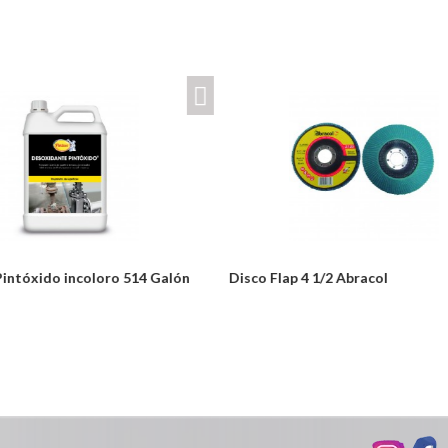
tóxido incoloro 514 Galón
Disco Flap 4 1/2 Abracol
Desde:
odulos/catalogo/plantillas/ferreteria/ver.php
$19,715
Detalles