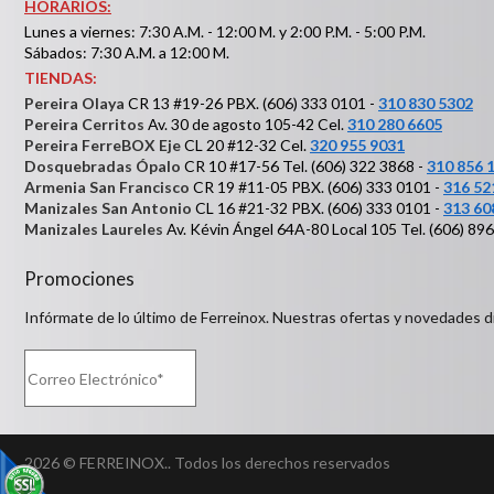
HORARIOS:
Lunes a viernes: 7:30 A.M. - 12:00 M. y 2:00 P.M. - 5:00 P.M.
Sábados: 7:30 A.M. a 12:00 M.
TIENDAS:
Pereira Olaya
CR 13 #19-26 PBX. (606) 333 0101 -
310 830 5302
Pereira Cerritos
Av. 30 de agosto 105-42 Cel.
310 280 6605
Pereira FerreBOX Eje
CL 20 #12-32 Cel.
320 955 9031
Dosquebradas Ópalo
CR 10 #17-56 Tel. (606) 322 3868 -
310 856 
Armenia San Francisco
CR 19 #11-05 PBX. (606) 333 0101 -
316 52
Manizales San Antonio
CL 16 #21-32 PBX. (606) 333 0101 -
313 60
Manizales Laureles
Av. Kévin Ángel 64A-80 Local 105 Tel. (606) 89
Promociones
Infórmate de lo último de Ferreinox. Nuestras ofertas y novedades d
2026 © FERREINOX.. Todos los derechos reservados