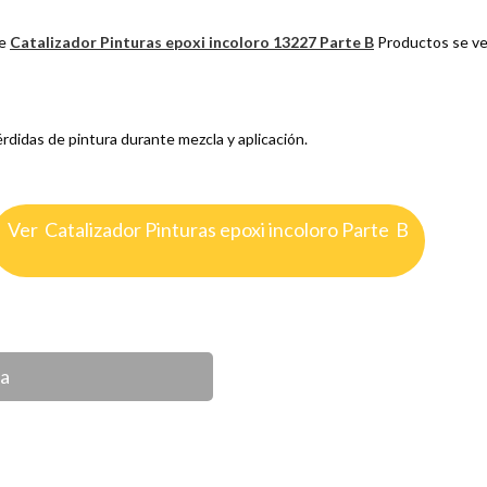
e
Catalizador Pinturas epoxi incoloro 13227 Parte B
Productos se ve
*
rdidas de pintura durante mezcla y aplicación.
Ver Catalizador Pinturas epoxi incoloro Parte B
ca