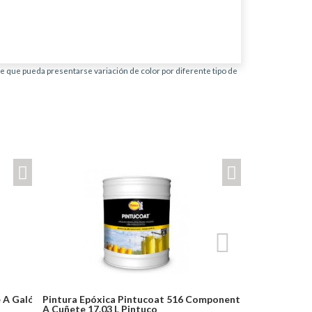
ble que pueda presentarse variación de color por diferente tipo de
 A Galón
Pintura Epóxica Pintucoat 516 Componente
Pintura Epó
A Cuñete 17.03 L Pintuco
A Galón 3.44