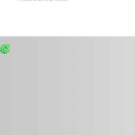
Desde:
Desde:
$1,002,057
$239,940
Detalles
Detalles