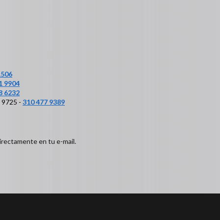
1506
1 9904
8 6232
6 9725 -
310 477 9389
irectamente en tu e-mail.