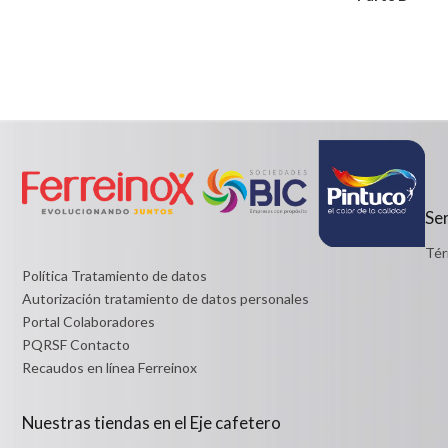
Notice: Undefined index: usuario in
Desde:
/PageGearCloud/www/html/es/dominios/ferreinox.pagegear.co/m
$186,145
on line 721
Detalles
Desde:
$5,400
Detalles
Ser
Tér
Política Tratamiento de datos
Autorización tratamiento de datos personales
Portal Colaboradores
PQRSF Contacto
Recaudos en línea Ferreinox
Nuestras tiendas en el Eje cafetero