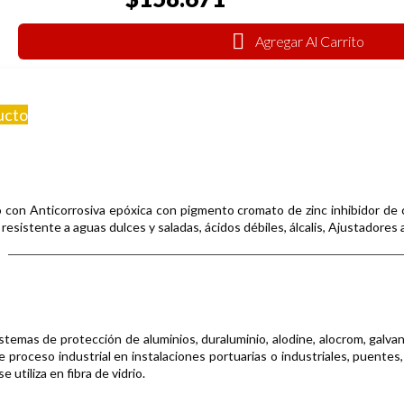
Agregar Al Carrito
ucto
o con Anticorrosiva epóxica con pigmento cromato de zinc inhibidor de 
resistente a aguas dulces y saladas, ácidos débiles, álcalis, Ajustadore
emas de protección de aluminios, duraluminio, alodine, alocrom, galvaniz
proceso industrial en instalaciones portuarias o industriales, puentes
utiliza en fibra de vidrio.