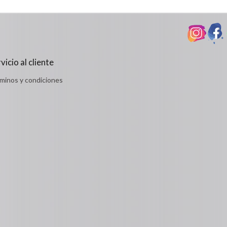
Detalles
vicio al cliente
minos y condiciones