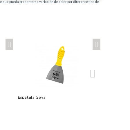
ble que pueda presentarse variación de color por diferente tipo de
Espátula Goya
Rodillo 9 Fe
Desde:
Desde:
$3,900
$9,600