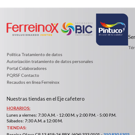
Detalles
Desde:
$7,200
Detalles
Ser
Tér
Política Tratamiento de datos
Autorización tratamiento de datos personales
Portal Colaboradores
PQRSF Contacto
Recaudos en línea Ferreinox
Nuestras tiendas en el Eje cafetero
HORARIOS:
Lunes a viernes: 7:30 A.M. - 12:00 M. y 2:00 P.M. - 5:00 P.M.
Sábados: 7:30 A.M. a 12:00 M.
TIENDAS:
Pereira Olaya
CR 13 #19-26 PBX. (606) 333 0101 -
310 830 5302