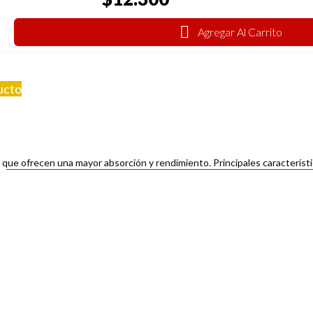
Agregar Al Carrito
ucto
ica que ofrecen una mayor absorción y rendimiento. Principales característi