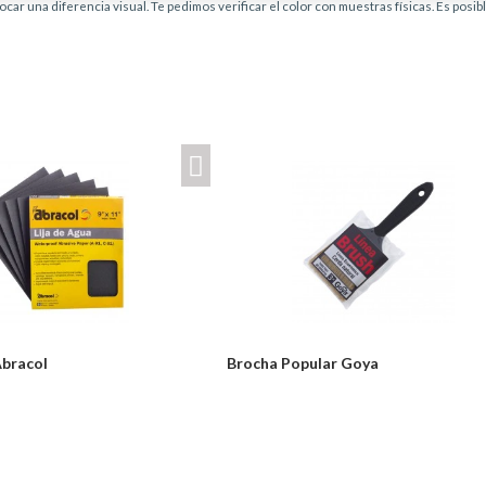
car una diferencia visual. Te pedimos verificar el color con muestras físicas. Es posi
Abracol
Brocha Popular Goya
Desde:
odulos/catalogo/plantillas/ferreteria/ver.php
$3,000