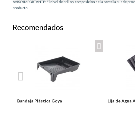
AVISO IMPORTANTE: El nivel de brillo y composición de la pantalla puede provo
producto.
Recomendados
Bandeja Plástica Goya
Lija de Agua 
Notice: Undefined index: usuario in
Desde:
/PageGearCloud/www/html/es/dominios/ferreinox.pagegear.co/m
$2,300
on line 721