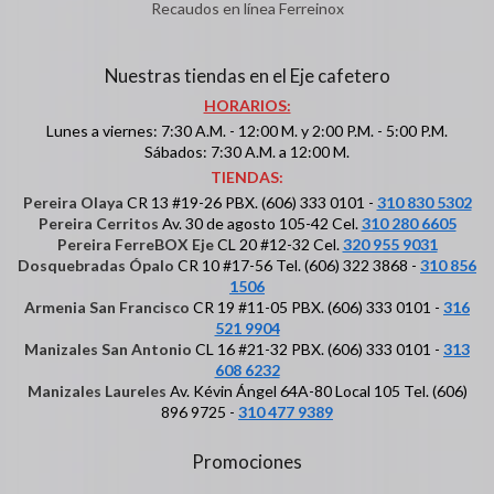
Recaudos en línea Ferreinox
Nuestras tiendas en el Eje cafetero
HORARIOS:
Lunes a viernes: 7:30 A.M. - 12:00 M. y 2:00 P.M. - 5:00 P.M.
Sábados: 7:30 A.M. a 12:00 M.
TIENDAS:
Pereira Olaya
CR 13 #19-26 PBX. (606) 333 0101 -
310 830 5302
Pereira Cerritos
Av. 30 de agosto 105-42 Cel.
310 280 6605
Pereira FerreBOX Eje
CL 20 #12-32 Cel.
320 955 9031
Dosquebradas Ópalo
CR 10 #17-56 Tel. (606) 322 3868 -
310 856
1506
Armenia San Francisco
CR 19 #11-05 PBX. (606) 333 0101 -
316
521 9904
Manizales San Antonio
CL 16 #21-32 PBX. (606) 333 0101 -
313
608 6232
Manizales Laureles
Av. Kévin Ángel 64A-80 Local 105 Tel. (606)
896 9725 -
310 477 9389
Promociones