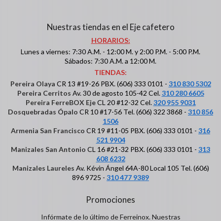
Nuestras tiendas en el Eje cafetero
HORARIOS:
Lunes a viernes: 7:30 A.M. - 12:00 M. y 2:00 P.M. - 5:00 P.M.
Sábados: 7:30 A.M. a 12:00 M.
TIENDAS:
Pereira Olaya
CR 13 #19-26 PBX. (606) 333 0101 -
310 830 5302
Pereira Cerritos
Av. 30 de agosto 105-42 Cel.
310 280 6605
Pereira FerreBOX Eje
CL 20 #12-32 Cel.
320 955 9031
Dosquebradas Ópalo
CR 10 #17-56 Tel. (606) 322 3868 -
310 856
1506
Armenia San Francisco
CR 19 #11-05 PBX. (606) 333 0101 -
316
521 9904
Manizales San Antonio
CL 16 #21-32 PBX. (606) 333 0101 -
313
608 6232
Manizales Laureles
Av. Kévin Ángel 64A-80 Local 105 Tel. (606)
896 9725 -
310 477 9389
Promociones
Infórmate de lo último de Ferreinox. Nuestras