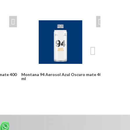
ate 400
Montana 94 Aerosol Azul Oscuro mate 400
Montana 94 A
ml
Desde:
Desde:
$24,900
$24,900
Detalles
Detalles