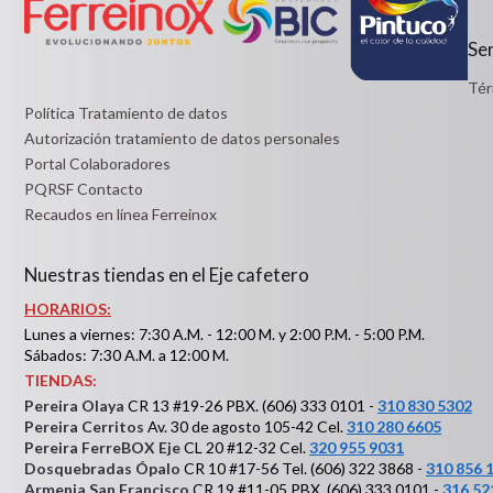
Detalles
Ser
Tér
Política Tratamiento de datos
Autorización tratamiento de datos personales
Portal Colaboradores
PQRSF Contacto
Recaudos en línea Ferreinox
Nuestras tiendas en el Eje cafetero
HORARIOS:
Lunes a viernes: 7:30 A.M. - 12:00 M. y 2:00 P.M. - 5:00 P.M.
Sábados: 7:30 A.M. a 12:00 M.
TIENDAS:
Pereira Olaya
CR 13 #19-26 PBX. (606) 333 0101 -
310 830 5302
Pereira Cerritos
Av. 30 de agosto 105-42 Cel.
310 280 6605
Pereira FerreBOX Eje
CL 20 #12-32 Cel.
320 955 9031
Dosquebradas Ópalo
CR 10 #17-56 Tel. (606) 322 3868 -
310 856 
Armenia San Francisco
CR 19 #11-05 PBX. (606) 333 0101 -
316 52