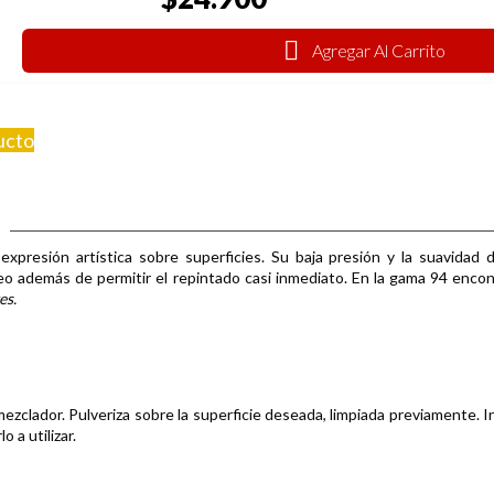
Agregar Al Carrito
ucto
 expresión artística sobre superficies
.
Su baja presión y la suavidad 
eo además de permitir el repintado casi inmediato.
En la gama 94 enco
es.
ezclador. Pulveriza sobre la superficie deseada, limpiada previamente.
I
o a utilizar.