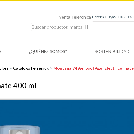
Venta Teléfonica
S
¿QUIÉNES SOMOS?
SOSTENIBILIDAD
olors
>
Catálogo Ferreinox
>
Montana 94 Aerosol Azul Eléctrico mate
mate 400 ml