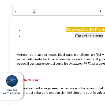
-
+
Descripción del Prod
Características
Aerosol de
acabado mate,
i
deal para muralismo, graffiti y
extremadamente fácil. La rapidez de su secado evita el got
especial transparente- así como los
Montana 94 Fluorescent
Modo de uso:
Agita el aerosol enérgicamente hasta escuchar el ruido del m
pintura, así evitarás la obstrucción del difusor y podrás volverl