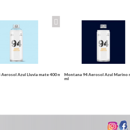
rosol Azul Lluvia mate 400 ml
Montana 94 Aerosol Azul Marino m
ml
Desde:
odulos/catalogo/plantillas/ferreteria/ver.php
$24,900
Detalles