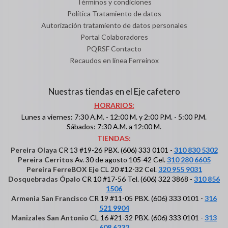
Términos y condiciones
Política Tratamiento de datos
Autorización tratamiento de datos personales
Portal Colaboradores
PQRSF Contacto
Recaudos en línea Ferreinox
Nuestras tiendas en el Eje cafetero
HORARIOS:
Lunes a viernes: 7:30 A.M. - 12:00 M. y 2:00 P.M. - 5:00 P.M.
Sábados: 7:30 A.M. a 12:00 M.
TIENDAS:
Pereira Olaya
CR 13 #19-26 PBX. (606) 333 0101 -
310 830 5302
Pereira Cerritos
Av. 30 de agosto 105-42 Cel.
310 280 6605
Pereira FerreBOX Eje
CL 20 #12-32 Cel.
320 955 9031
Dosquebradas Ópalo
CR 10 #17-56 Tel. (606) 322 3868 -
310 856
1506
Armenia San Francisco
CR 19 #11-05 PBX. (606) 333 0101 -
316
521 9904
Manizales San Antonio
CL 16 #21-32 PBX. (606) 333 0101 -
313
608 6232