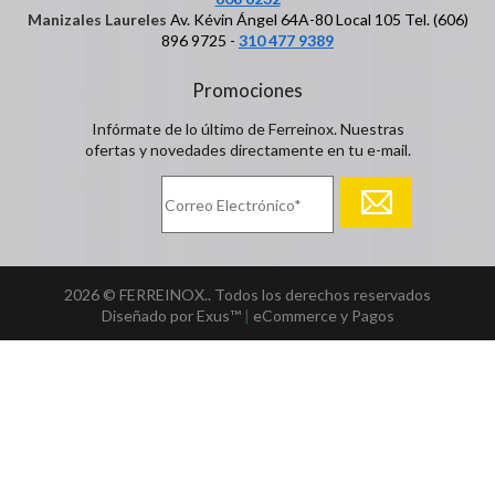
Manizales Laureles
Av. Kévin Ángel 64A-80 Local 105 Tel. (606)
896 9725 -
310 477 9389
Promociones
Infórmate de lo último de Ferreinox. Nuestras
ofertas y novedades directamente en tu e-mail.
2026 © FERREINOX.. Todos los derechos reservados
Diseñado por Exus™
|
eCommerce y Pagos