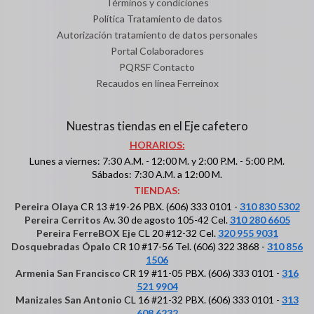
Términos y condiciones
Política Tratamiento de datos
Autorización tratamiento de datos personales
Portal Colaboradores
PQRSF Contacto
Recaudos en línea Ferreinox
Nuestras tiendas en el Eje cafetero
HORARIOS:
Lunes a viernes: 7:30 A.M. - 12:00 M. y 2:00 P.M. - 5:00 P.M.
Sábados: 7:30 A.M. a 12:00 M.
TIENDAS:
Pereira Olaya
CR 13 #19-26 PBX. (606) 333 0101 -
310 830 5302
Pereira Cerritos
Av. 30 de agosto 105-42 Cel.
310 280 6605
Pereira FerreBOX Eje
CL 20 #12-32 Cel.
320 955 9031
Dosquebradas Ópalo
CR 10 #17-56 Tel. (606) 322 3868 -
310 856
1506
Armenia San Francisco
CR 19 #11-05 PBX. (606) 333 0101 -
316
521 9904
Manizales San Antonio
CL 16 #21-32 PBX. (606) 333 0101 -
313
608 6232