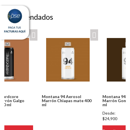
Recomendados
Montana 94 Aerosol
Montana 94 Aerosol
Marrón Chiapas mate 400
Marrón Gondola mate 400
ml
ml
Notice: Undefined index:
Desde:
usuario in
$24,900
/PageGearCloud/www/html/es/dominios/ferreinox.pagegear.co/modul