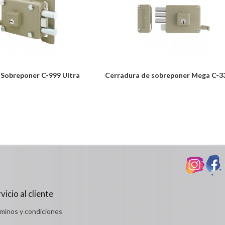
 Sobreponer C-999 Ultra
Cerradura de sobreponer Mega C-33
Desde:
odulos/catalogo/plantillas/ferreteria/ver.php
$49,299
Detalles
vicio al cliente
minos y condiciones