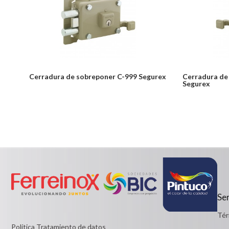
Cerradura de sobreponer C-999 Segurex
Cerradura de
Segurex
Notice: Undefined index: usuario in
Desde:
/PageGearCloud/www/html/es/dominios/ferreinox.pagegear.co/m
$144,999
on line 721
Detalles
Desde:
$102,499
Detalles
Ser
Tér
Política Tratamiento de datos