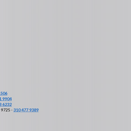
1506
1 9904
8 6232
6 9725 -
310 477 9389