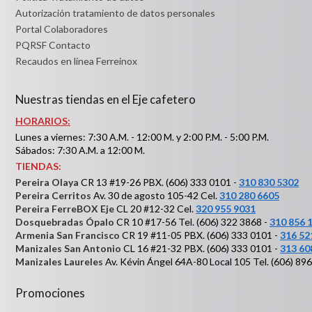
Autorización tratamiento de datos personales
Portal Colaboradores
PQRSF Contacto
Recaudos en línea Ferreinox
Nuestras tiendas en el Eje cafetero
HORARIOS:
Lunes a viernes: 7:30 A.M. - 12:00 M. y 2:00 P.M. - 5:00 P.M.
Sábados: 7:30 A.M. a 12:00 M.
TIENDAS:
Pereira Olaya
CR 13 #19-26 PBX. (606) 333 0101 -
310 830 5302
Pereira Cerritos
Av. 30 de agosto 105-42 Cel.
310 280 6605
Pereira FerreBOX Eje
CL 20 #12-32 Cel.
320 955 9031
Dosquebradas Ópalo
CR 10 #17-56 Tel. (606) 322 3868 -
310 856 
Armenia San Francisco
CR 19 #11-05 PBX. (606) 333 0101 -
316 52
Manizales San Antonio
CL 16 #21-32 PBX. (606) 333 0101 -
313 60
Manizales Laureles
Av. Kévin Ángel 64A-80 Local 105 Tel. (606) 89
Promociones