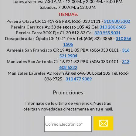
Lunes a viernes: 7:30 A.M. - 12:00 M. y 2:00 P.M. - 5:00 P.M.
Sábados: 7:30 A.M. a 12:00 M.
TIENDAS:
Pereira Olaya
CR 13 #19-26 PBX. (606) 333 0101 -
310 830 5302
Pereira Cerritos
Av. 30 de agosto 105-42 Cel.
310 280 6605
Pereira FerreBOX Eje
CL 20 #12-32 Cel.
320 955 9031
Dosquebradas Ópalo
CR 10 #17-56 Tel. (606) 322 3868 -
310 856
1506
Armenia San Francisco
CR 19 #11-05 PBX. (606) 333 0101 -
316
521 9904
Manizales San Antonio
CL 16 #21-32 PBX. (606) 333 0101 -
313
608 6232
Manizales Laureles
Av. Kévin Ángel 64A-80 Local 105 Tel. (606)
896 9725 -
310 477 9389
Promociones
Infórmate de lo último de Ferreinox. Nuestras
ofertas y novedades directamente en tu e-mail.