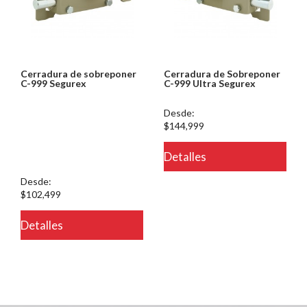
Cerradura de sobreponer
Cerradura de Sobreponer
C-999 Segurex
C-999 Ultra Segurex
Notice: Undefined index:
Desde:
usuario in
$144,999
/PageGearCloud/www/html/es/dominios/ferreinox.pagegear.co/modul
Detalles
on line 721
Desde:
$102,499
Detalles