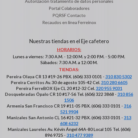
Autorización tratamiento de datos personales
Portal Colaboradores
PQRSF Contacto
Recaudos en línea Ferreinox
Nuestras tiendas en el Eje cafetero
HORARIOS:
Lunes a viernes: 7:30 A.M. - 12:00 M. y 2:00 P.M. - 5:00 P.M.
Sábados: 7:30 A.M. a 12:00 M.
TIENDAS:
Pereira Olaya
CR 13 #19-26 PBX. (606) 333 0101 -
310 830 5302
Pereira Cerritos
Av. 30 de agosto 105-42 Cel.
310 280 6605
Pereira FerreBOX Eje
CL 20 #12-32 Cel.
320 955 9031
Dosquebradas Ópalo
CR 10 #17-56 Tel. (606) 322 3868 -
310 856
1506
Armenia San Francisco
CR 19 #11-05 PBX. (606) 333 0101 -
316
521 9904
Manizales San Antonio
CL 16 #21-32 PBX. (606) 333 0101 -
313
608 6232
Manizales Laureles
Av. Kévin Ángel 64A-80 Local 105 Tel. (606)
896 9725 -
310 477 9389