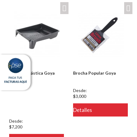
Bandeja Plástica Goya
Brocha Popular Goya
Notice: Undefined index:
Desde:
usuario in
$3,000
/PageGearCloud/www/html/es/dominios/ferreinox.pagegear.co/modul
Detalles
on line 721
Desde:
$7,200