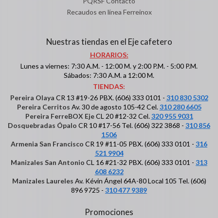
PQRSF Contacto
Recaudos en línea Ferreinox
Nuestras tiendas en el Eje cafetero
HORARIOS:
Lunes a viernes: 7:30 A.M. - 12:00 M. y 2:00 P.M. - 5:00 P.M.
Sábados: 7:30 A.M. a 12:00 M.
TIENDAS:
Pereira Olaya
CR 13 #19-26 PBX. (606) 333 0101 -
310 830 5302
Pereira Cerritos
Av. 30 de agosto 105-42 Cel.
310 280 6605
Pereira FerreBOX Eje
CL 20 #12-32 Cel.
320 955 9031
Dosquebradas Ópalo
CR 10 #17-56 Tel. (606) 322 3868 -
310 856
1506
Armenia San Francisco
CR 19 #11-05 PBX. (606) 333 0101 -
316
521 9904
Manizales San Antonio
CL 16 #21-32 PBX. (606) 333 0101 -
313
608 6232
Manizales Laureles
Av. Kévin Ángel 64A-80 Local 105 Tel. (606)
896 9725 -
310 477 9389
Promociones