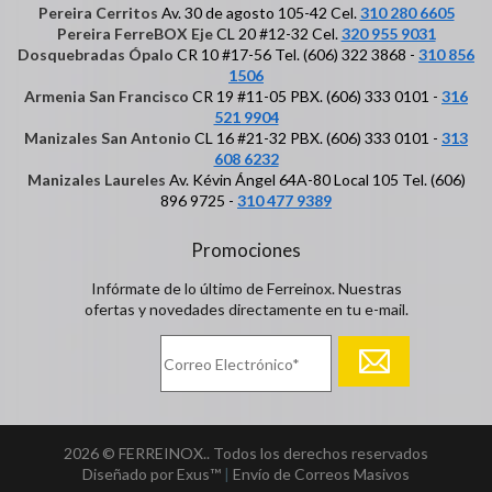
Pereira Cerritos
Av. 30 de agosto 105-42 Cel.
310 280 6605
Pereira FerreBOX Eje
CL 20 #12-32 Cel.
320 955 9031
Dosquebradas Ópalo
CR 10 #17-56 Tel. (606) 322 3868 -
310 856
1506
Armenia San Francisco
CR 19 #11-05 PBX. (606) 333 0101 -
316
521 9904
Manizales San Antonio
CL 16 #21-32 PBX. (606) 333 0101 -
313
608 6232
Manizales Laureles
Av. Kévin Ángel 64A-80 Local 105 Tel. (606)
896 9725 -
310 477 9389
Promociones
Infórmate de lo último de Ferreinox. Nuestras
ofertas y novedades directamente en tu e-mail.
2026 © FERREINOX.. Todos los derechos reservados
Diseñado por Exus™
|
Envío de Correos Masivos