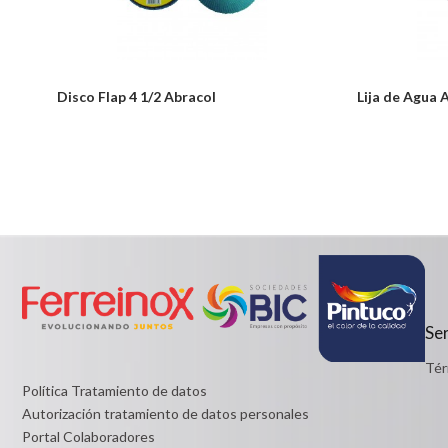
Disco Flap 4 1/2 Abracol
Lija de Agua 
Notice: Undefined index: usuario in
Desde:
/PageGearCloud/www/html/es/dominios/ferreinox.pagegear.co/m
$2,300
on line 721
Detalles
Desde:
$19,715
Detalles
Ser
Tér
Política Tratamiento de datos
Autorización tratamiento de datos personales
Portal Colaboradores