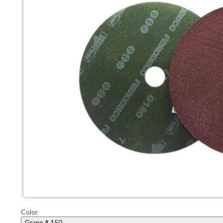
Color
Grano # 150