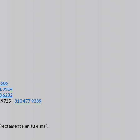
1506
1 9904
8 6232
6 9725 -
310 477 9389
irectamente en tu e-mail.