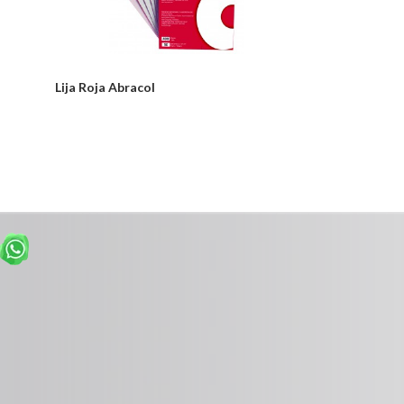
Lija Roja Abracol
Desde:
$2,200
Detalles