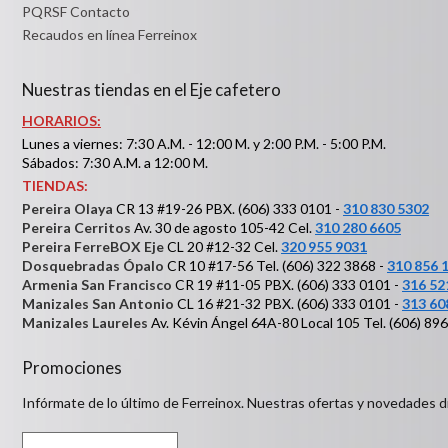
PQRSF Contacto
Recaudos en línea Ferreinox
Nuestras tiendas en el Eje cafetero
HORARIOS:
Lunes a viernes: 7:30 A.M. - 12:00 M. y 2:00 P.M. - 5:00 P.M.
Sábados: 7:30 A.M. a 12:00 M.
TIENDAS:
Pereira Olaya
CR 13 #19-26 PBX. (606) 333 0101 -
310 830 5302
Pereira Cerritos
Av. 30 de agosto 105-42 Cel.
310 280 6605
Pereira FerreBOX Eje
CL 20 #12-32 Cel.
320 955 9031
Dosquebradas Ópalo
CR 10 #17-56 Tel. (606) 322 3868 -
310 856 
Armenia San Francisco
CR 19 #11-05 PBX. (606) 333 0101 -
316 52
Manizales San Antonio
CL 16 #21-32 PBX. (606) 333 0101 -
313 60
Manizales Laureles
Av. Kévin Ángel 64A-80 Local 105 Tel. (606) 89
Promociones
Infórmate de lo último de Ferreinox. Nuestras ofertas y novedades d