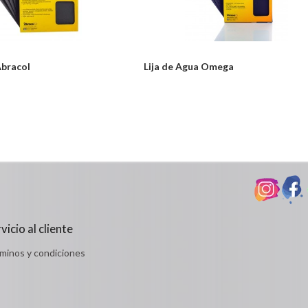
Abracol
Lija de Agua Omega
Desde:
odulos/catalogo/plantillas/ferreteria/ver.php
$1,701
Detalles
vicio al cliente
minos y condiciones