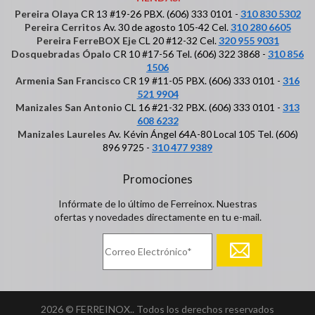
Pereira Olaya
CR 13 #19-26 PBX. (606) 333 0101 -
310 830 5302
Pereira Cerritos
Av. 30 de agosto 105-42 Cel.
310 280 6605
Pereira FerreBOX Eje
CL 20 #12-32 Cel.
320 955 9031
Dosquebradas Ópalo
CR 10 #17-56 Tel. (606) 322 3868 -
310 856
1506
Armenia San Francisco
CR 19 #11-05 PBX. (606) 333 0101 -
316
521 9904
Manizales San Antonio
CL 16 #21-32 PBX. (606) 333 0101 -
313
608 6232
Manizales Laureles
Av. Kévin Ángel 64A-80 Local 105 Tel. (606)
896 9725 -
310 477 9389
Promociones
Infórmate de lo último de Ferreinox. Nuestras
ofertas y novedades directamente en tu e-mail.
2026 © FERREINOX.. Todos los derechos reservados