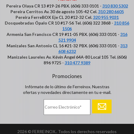
Pereira Olaya
CR 13 #19-26 PBX. (606) 333 0101 -
310 830 5302
Pereira Cerritos
Av. 30 de agosto 105-42 Cel.
310 280 6605
Pereira FerreBOX Eje
CL 20 #12-32 Cel.
320 955 9031
Dosquebradas Ópalo
CR 10 #17-56 Tel. (606) 322 3868 -
310 856
1506
Armenia San Francisco
CR 19 #11-05 PBX. (606) 333 0101 -
316
521 9904
Manizales San Antonio
CL 16 #21-32 PBX. (606) 333 0101 -
313
608 6232
Manizales Laureles
Av. Kévin Ángel 64A-80 Local 105 Tel. (606)
896 9725 -
310 477 9389
Promociones
Infórmate de lo último de Ferreinox. Nuestras
ofertas y novedades directamente en tu e-mail.
2026 © FERREINOX.. Todos los derechos reservados