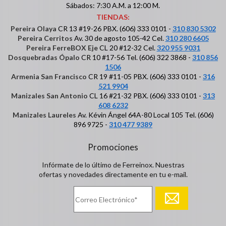
Sábados: 7:30 A.M. a 12:00 M.
TIENDAS:
Pereira Olaya
CR 13 #19-26 PBX. (606) 333 0101 -
310 830 5302
Pereira Cerritos
Av. 30 de agosto 105-42 Cel.
310 280 6605
Pereira FerreBOX Eje
CL 20 #12-32 Cel.
320 955 9031
Dosquebradas Ópalo
CR 10 #17-56 Tel. (606) 322 3868 -
310 856
1506
Armenia San Francisco
CR 19 #11-05 PBX. (606) 333 0101 -
316
521 9904
Manizales San Antonio
CL 16 #21-32 PBX. (606) 333 0101 -
313
608 6232
Manizales Laureles
Av. Kévin Ángel 64A-80 Local 105 Tel. (606)
896 9725 -
310 477 9389
Promociones
Infórmate de lo último de Ferreinox. Nuestras
ofertas y novedades directamente en tu e-mail.