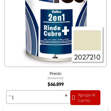
Precio:
(Incluye Iva)
$66.899
-
+
Agregar Al
Carrito