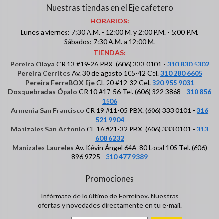
Nuestras tiendas en el Eje cafetero
HORARIOS:
Lunes a viernes: 7:30 A.M. - 12:00 M. y 2:00 P.M. - 5:00 P.M.
Sábados: 7:30 A.M. a 12:00 M.
TIENDAS:
Pereira Olaya
CR 13 #19-26 PBX. (606) 333 0101 -
310 830 5302
Pereira Cerritos
Av. 30 de agosto 105-42 Cel.
310 280 6605
Pereira FerreBOX Eje
CL 20 #12-32 Cel.
320 955 9031
Dosquebradas Ópalo
CR 10 #17-56 Tel. (606) 322 3868 -
310 856
1506
Armenia San Francisco
CR 19 #11-05 PBX. (606) 333 0101 -
316
521 9904
Manizales San Antonio
CL 16 #21-32 PBX. (606) 333 0101 -
313
608 6232
Manizales Laureles
Av. Kévin Ángel 64A-80 Local 105 Tel. (606)
896 9725 -
310 477 9389
Promociones
Infórmate de lo último de Ferreinox. Nuestras
ofertas y novedades directamente en tu e-mail.